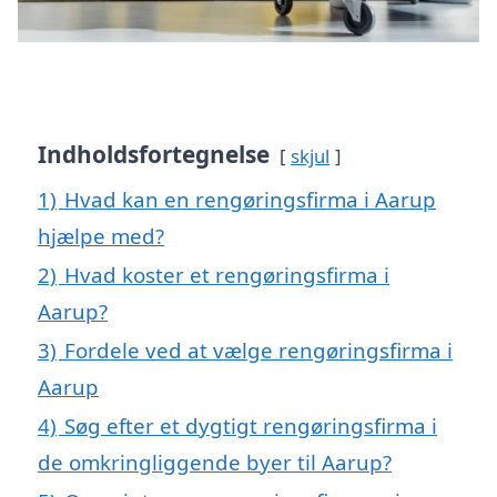
Indholdsfortegnelse
skjul
1)
Hvad kan en rengøringsfirma i Aarup
hjælpe med?
2)
Hvad koster et rengøringsfirma i
Aarup?
3)
Fordele ved at vælge rengøringsfirma i
Aarup
4)
Søg efter et dygtigt rengøringsfirma i
de omkringliggende byer til Aarup?