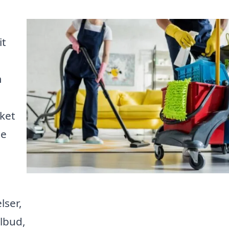
it
m
lket
te
lser,
ilbud,