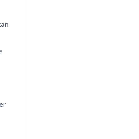
kan
e
er