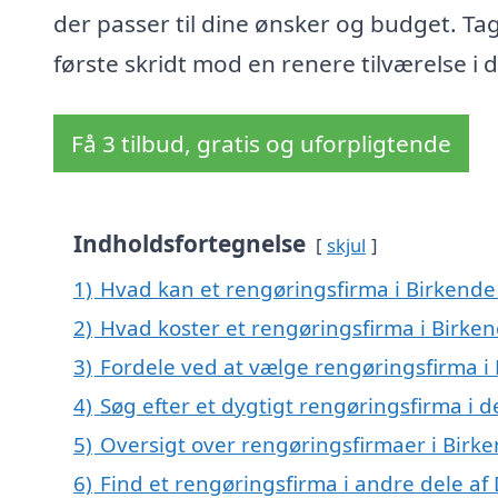
der passer til dine ønsker og budget. Ta
første skridt mod en renere tilværelse i 
Få 3 tilbud, gratis og uforpligtende
Indholdsfortegnelse
skjul
1)
Hvad kan et rengøringsfirma i Birkend
2)
Hvad koster et rengøringsfirma i Birke
3)
Fordele ved at vælge rengøringsfirma i
4)
Søg efter et dygtigt rengøringsfirma i 
5)
Oversigt over rengøringsfirmaer i Bir
6)
Find et rengøringsfirma i andre dele a