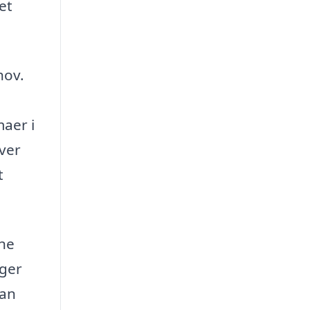
et
hov.
maer i
ver
t
rne
ger
kan