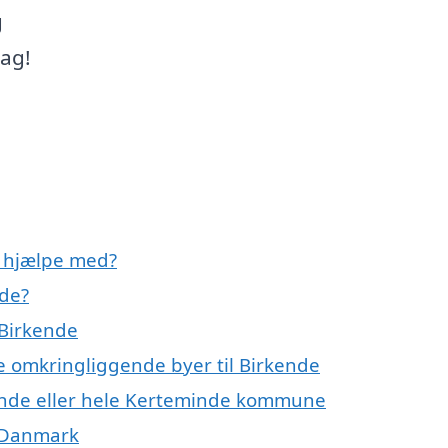
g
dag!
e hjælpe med?
nde?
 Birkende
de omkringliggende byer til Birkende
kende eller hele Kerteminde kommune
f Danmark