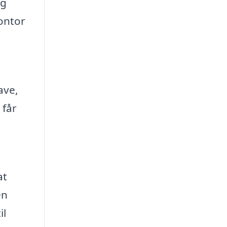
og
kontor
g
ave,
 får
at
en
il