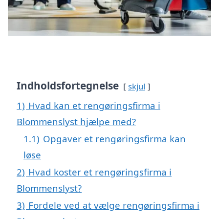
Indholdsfortegnelse
skjul
1)
Hvad kan et rengøringsfirma i
Blommenslyst hjælpe med?
1.1)
Opgaver et rengøringsfirma kan
løse
2)
Hvad koster et rengøringsfirma i
Blommenslyst?
3)
Fordele ved at vælge rengøringsfirma i