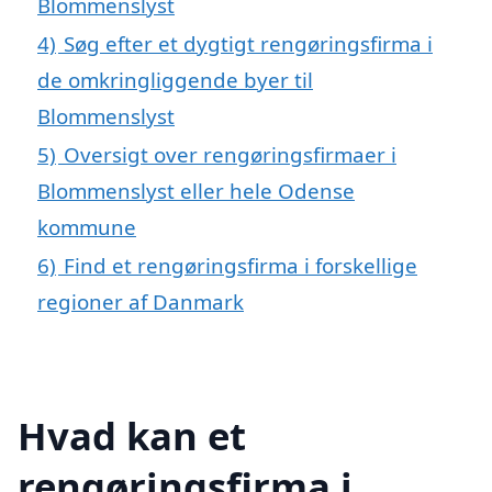
Blommenslyst
4)
Søg efter et dygtigt rengøringsfirma i
de omkringliggende byer til
Blommenslyst
5)
Oversigt over rengøringsfirmaer i
Blommenslyst eller hele Odense
kommune
6)
Find et rengøringsfirma i forskellige
regioner af Danmark
Hvad kan et
rengøringsfirma i