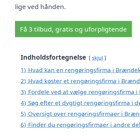
lige ved hånden.
Få 3 tilbud, gratis og uforpligtende
Indholdsfortegnelse
skjul
1)
Hvad kan en rengøringsfirma i Brænde
2)
Hvad koster et rengøringsfirma i Brænd
3)
Fordele ved at vælge rengøringsfirma i
4)
Søg efter et dygtigt rengøringsfirma i 
5)
Oversigt over rengøringsfirmaer i Bræ
6)
Finder du rengøringsfirmaer i andre de