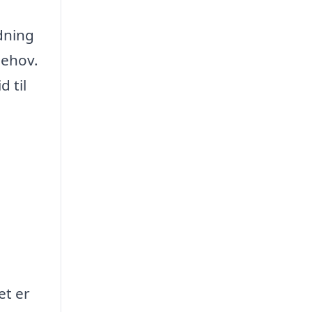
dning
behov.
 til
et er