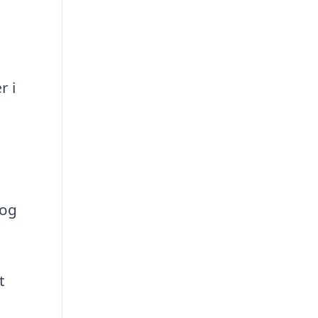
r i
 og
t