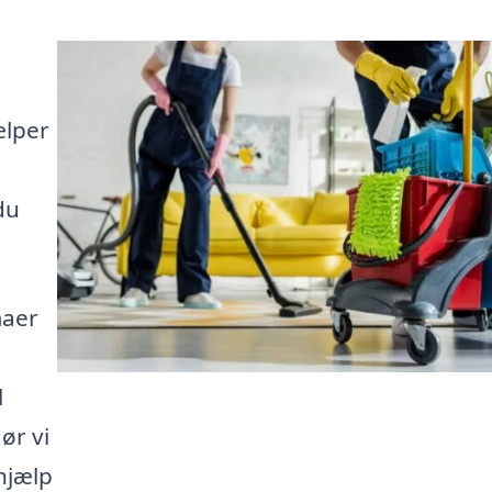
ælper
du
maer
l
ør vi
 hjælp