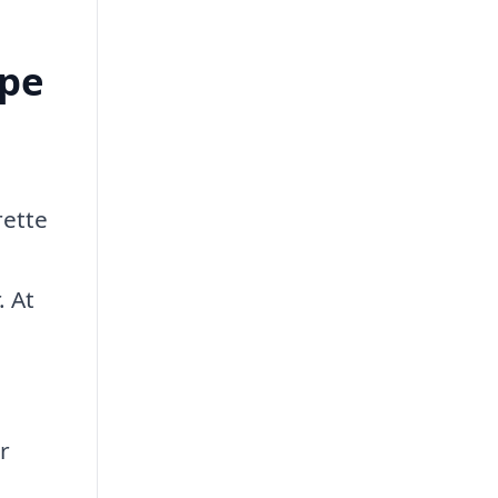
lpe
rette
. At
r