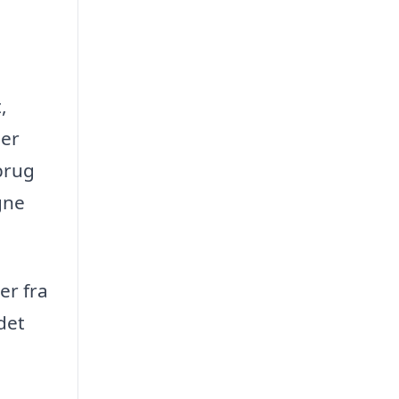
,
ger
brug
gne
er fra
det
e