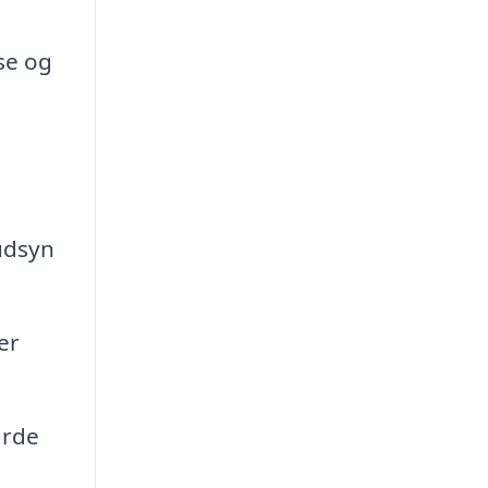
se og
udsyn
er
årde