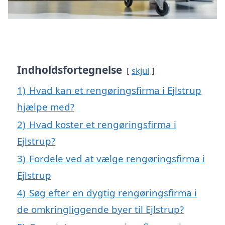
Indholdsfortegnelse
skjul
1)
Hvad kan et rengøringsfirma i Ejlstrup
hjælpe med?
2)
Hvad koster et rengøringsfirma i
Ejlstrup?
3)
Fordele ved at vælge rengøringsfirma i
Ejlstrup
4)
Søg efter en dygtig rengøringsfirma i
de omkringliggende byer til Ejlstrup?