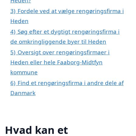
Heden?
3)
Fordele ved at vælge rengøringsfirma i
Heden
4)
Søg efter et dygtigt rengøringsfirma i
de omkringliggende byer til Heden
5)
Oversigt over rengøringsfirmaer i
Heden eller hele Faaborg-Midtfyn
kommune
6)
Find et rengøringsfirma i andre dele af
Danmark
Hvad kan et