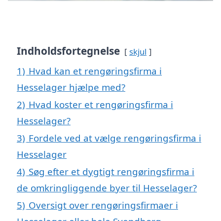
Indholdsfortegnelse
skjul
1)
Hvad kan et rengøringsfirma i
Hesselager hjælpe med?
2)
Hvad koster et rengøringsfirma i
Hesselager?
3)
Fordele ved at vælge rengøringsfirma i
Hesselager
4)
Søg efter et dygtigt rengøringsfirma i
de omkringliggende byer til Hesselager?
5)
Oversigt over rengøringsfirmaer i