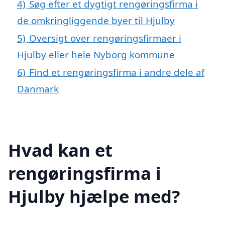
4)
Søg efter et dygtigt rengøringsfirma i
de omkringliggende byer til Hjulby
5)
Oversigt over rengøringsfirmaer i
Hjulby eller hele Nyborg kommune
6)
Find et rengøringsfirma i andre dele af
Danmark
Hvad kan et
rengøringsfirma i
Hjulby hjælpe med?