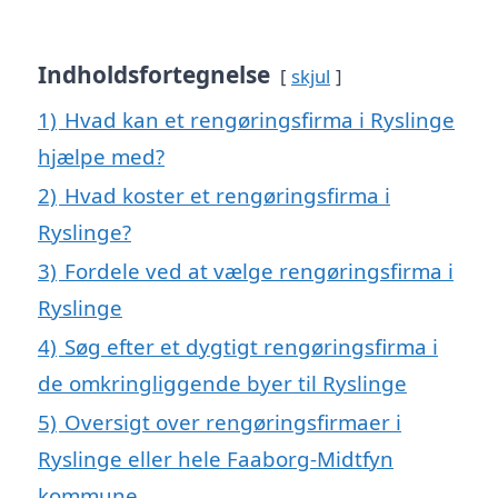
Indholdsfortegnelse
skjul
1)
Hvad kan et rengøringsfirma i Ryslinge
hjælpe med?
2)
Hvad koster et rengøringsfirma i
Ryslinge?
3)
Fordele ved at vælge rengøringsfirma i
Ryslinge
4)
Søg efter et dygtigt rengøringsfirma i
de omkringliggende byer til Ryslinge
5)
Oversigt over rengøringsfirmaer i
Ryslinge eller hele Faaborg-Midtfyn
kommune