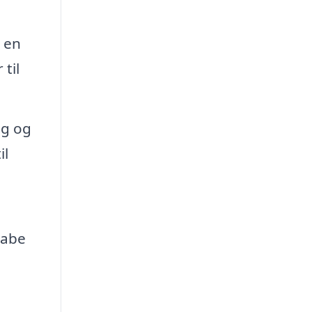
d en
til
ng og
il
kabe