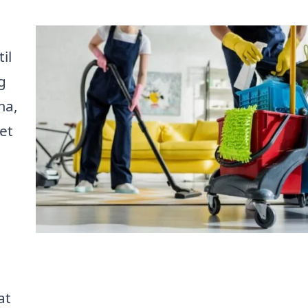
il
g
ma,
et
at