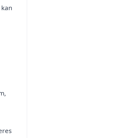
a kan
m,
eres