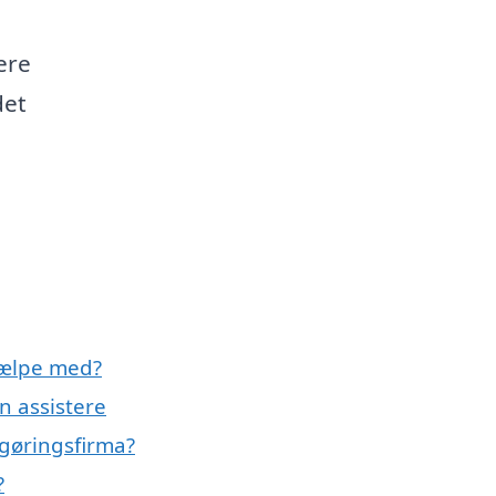
ere
det
jælpe med?
n assistere
gøringsfirma?
?