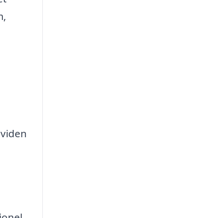
m,
 viden
ionel