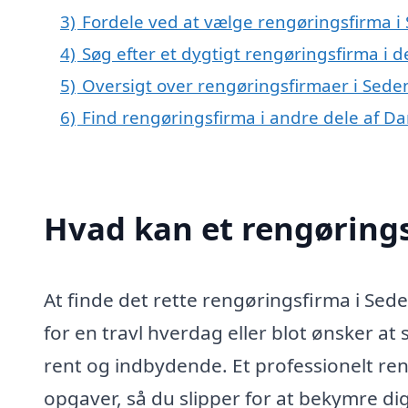
3)
Fordele ved at vælge rengøringsfirma i
4)
Søg efter et dygtigt rengøringsfirma i 
5)
Oversigt over rengøringsfirmaer i Sed
6)
Find rengøringsfirma i andre dele af D
Hvad kan et rengøring
At finde det rette rengøringsfirma i Sed
for en travl hverdag eller blot ønsker at 
rent og indbydende. Et professionelt re
opgaver, så du slipper for at bekymre d