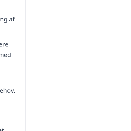
ng af
ære
 med
behov.
et