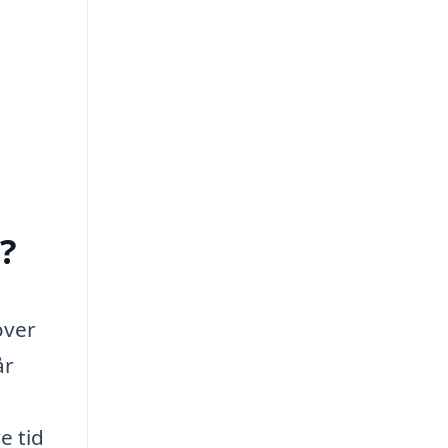
?
over
år
e tid