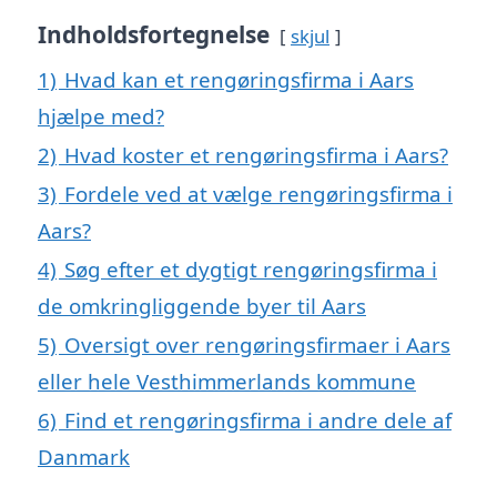
Indholdsfortegnelse
skjul
1)
Hvad kan et rengøringsfirma i Aars
hjælpe med?
2)
Hvad koster et rengøringsfirma i Aars?
3)
Fordele ved at vælge rengøringsfirma i
Aars?
4)
Søg efter et dygtigt rengøringsfirma i
de omkringliggende byer til Aars
5)
Oversigt over rengøringsfirmaer i Aars
eller hele Vesthimmerlands kommune
6)
Find et rengøringsfirma i andre dele af
Danmark