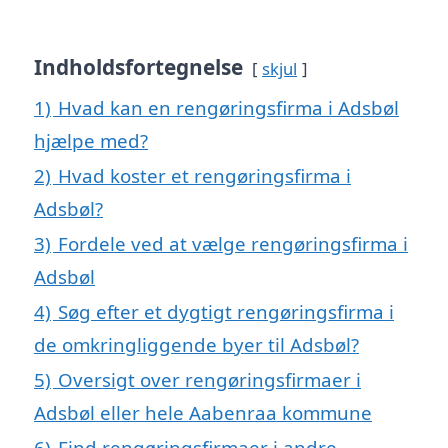
Indholdsfortegnelse
skjul
1)
Hvad kan en rengøringsfirma i Adsbøl
hjælpe med?
2)
Hvad koster et rengøringsfirma i
Adsbøl?
3)
Fordele ved at vælge rengøringsfirma i
Adsbøl
4)
Søg efter et dygtigt rengøringsfirma i
de omkringliggende byer til Adsbøl?
5)
Oversigt over rengøringsfirmaer i
Adsbøl eller hele Aabenraa kommune
6)
Find rengøringsfirmaer i andre