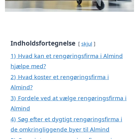
Indholdsfortegnelse
skjul
1)
Hvad kan et rengøringsfirma i Almind
hjælpe med?
2)
Hvad koster et rengøringsfirma i
Almind?
3)
Fordele ved at vælge rengøringsfirma i
Almind
4)
Søg efter et dygtigt rengøringsfirma i
de omkringliggende byer til Almind