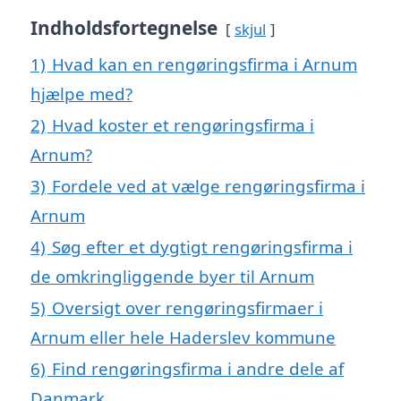
Indholdsfortegnelse
skjul
1)
Hvad kan en rengøringsfirma i Arnum
hjælpe med?
2)
Hvad koster et rengøringsfirma i
Arnum?
3)
Fordele ved at vælge rengøringsfirma i
Arnum
4)
Søg efter et dygtigt rengøringsfirma i
de omkringliggende byer til Arnum
5)
Oversigt over rengøringsfirmaer i
Arnum eller hele Haderslev kommune
6)
Find rengøringsfirma i andre dele af
Danmark