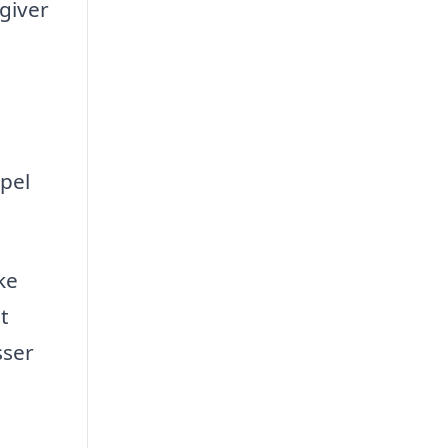
giver
mpel
ke
t
sser