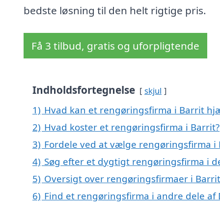
bedste løsning til den helt rigtige pris.
Få 3 tilbud, gratis og uforpligtende
Indholdsfortegnelse
skjul
1)
Hvad kan et rengøringsfirma i Barrit h
2)
Hvad koster et rengøringsfirma i Barrit?
3)
Fordele ved at vælge rengøringsfirma i 
4)
Søg efter et dygtigt rengøringsfirma i d
5)
Oversigt over rengøringsfirmaer i Barr
6)
Find et rengøringsfirma i andre dele a