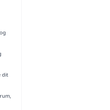
 og
g
 dit
srum,