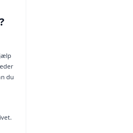
?
jælp
heder
an du
ivet.