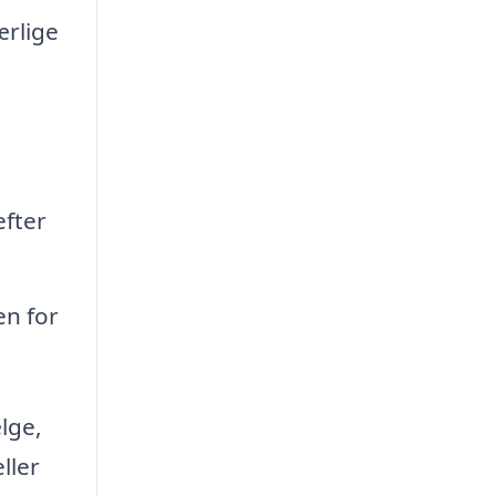
ærlige
efter
en for
lge,
ller