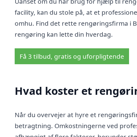
Uanset om du har brug for hjælp til reng
facility, kan du stole på, at et professio
omhu. Find det rette rengøringsfirma i B
rengøring kan lette din hverdag.
Få 3 tilbud, gratis og uforpligtende
Hvad koster et rengørin
Når du overvejer at hyre et rengøringsfirm
betragtning. Omkostningerne ved profes
afhængigt af flere faktorer, herunder st