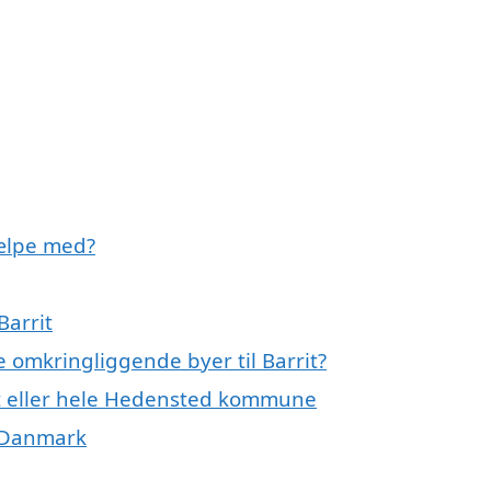
jælpe med?
Barrit
e omkringliggende byer til Barrit?
it eller hele Hedensted kommune
f Danmark