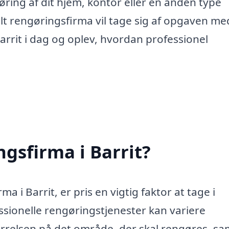
øring af dit hjem, kontor eller en anden type
nelt rengøringsfirma vil tage sig af opgaven me
arrit i dag og oplev, hvordan professionel
gsfirma i Barrit?
a i Barrit, er pris en vigtig faktor at tage i
sionelle rengøringstjenester kan variere
ørrelsen på det område, der skal rengøres, sa