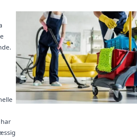
a
de
nde.
elle
 har
æssig