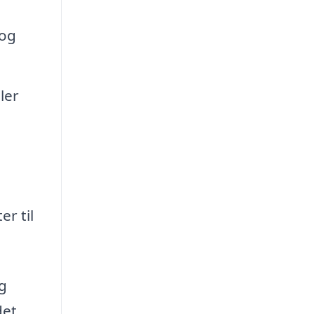
 og
ler
r til
og
det,