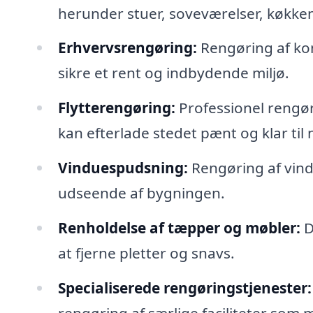
herunder stuer, soveværelser, køkke
Erhvervsrengøring:
Rengøring af kon
sikre et rent og indbydende miljø.
Flytterengøring:
Professionel rengørin
kan efterlade stedet pænt og klar til
Vinduespudsning:
Rengøring af vindu
udseende af bygningen.
Renholdelse af tæpper og møbler:
D
at fjerne pletter og snavs.
Specialiserede rengøringstjenester:
rengøring af særlige faciliteter som m