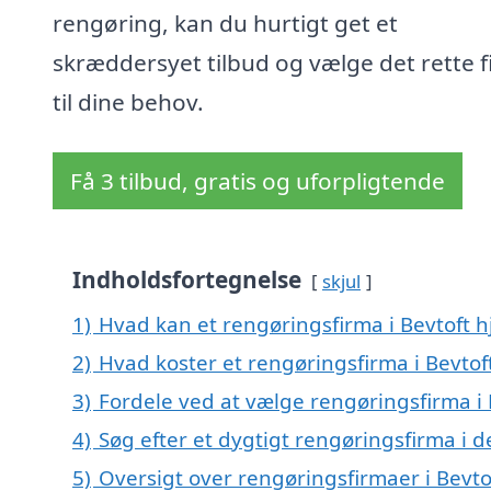
rengøring, kan du hurtigt get et
skræddersyet tilbud og vælge det rette 
til dine behov.
Få 3 tilbud, gratis og uforpligtende
Indholdsfortegnelse
skjul
1)
Hvad kan et rengøringsfirma i Bevtoft 
2)
Hvad koster et rengøringsfirma i Bevtof
3)
Fordele ved at vælge rengøringsfirma i 
4)
Søg efter et dygtigt rengøringsfirma i d
5)
Oversigt over rengøringsfirmaer i Bevt