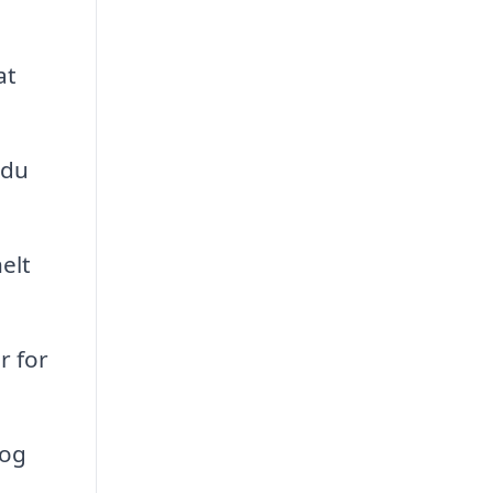
at
 du
elt
r for
 og