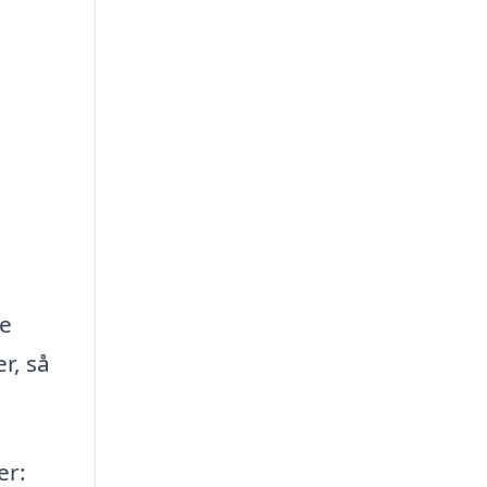
ke
r, så
er: