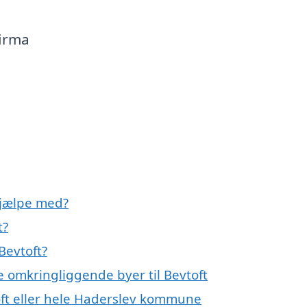
firma
hjælpe med?
t?
Bevtoft?
e omkringliggende byer til Bevtoft
oft eller hele Haderslev kommune