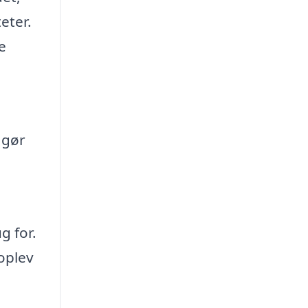
eter.
e
 gør
g for.
oplev