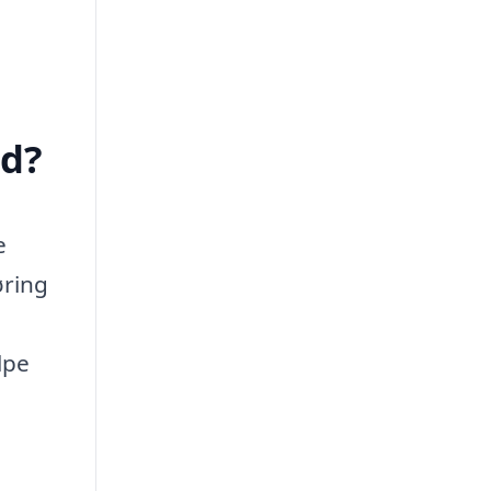
ed?
e
øring
lpe