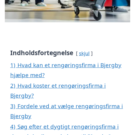
Indholdsfortegnelse
skjul
1)
Hvad kan et rengøringsfirma i Bjergby
hjælpe med?
2)
Hvad koster et rengøringsfirma i
Bjergby?
3)
Fordele ved at vælge rengøringsfirma i
Bjergby
4)
Søg efter et dygtigt rengøringsfirma i