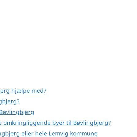
bjerg hjælpe med?
gbjerg?
 Bøvlingbjerg
de omkringliggende byer til Bøvlingbjerg?
ingbjerg eller hele Lemvig kommune