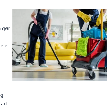
m gør
e et
og
Lad