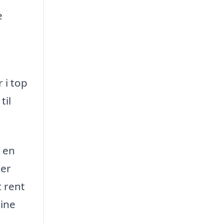
e
 i top
til
r en
der
t rent
dine