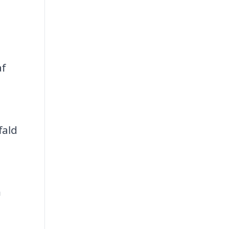
af
fald
n