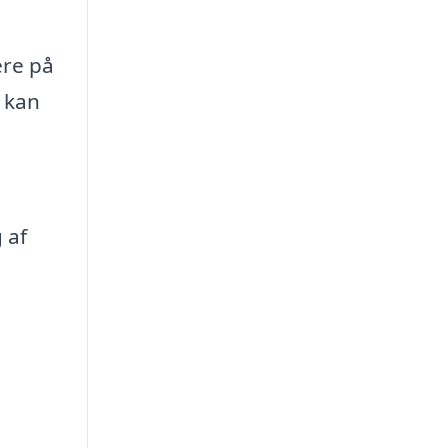
ere på
a kan
,
 af