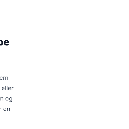
pe
hjem
eller
en og
r en