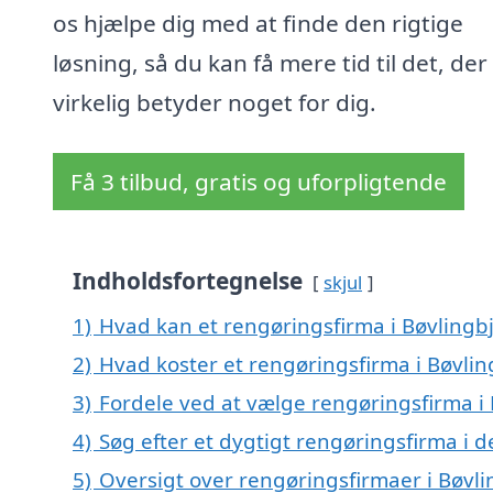
os hjælpe dig med at finde den rigtige
løsning, så du kan få mere tid til det, der
virkelig betyder noget for dig.
Få 3 tilbud, gratis og uforpligtende
Indholdsfortegnelse
skjul
1)
Hvad kan et rengøringsfirma i Bøvling
2)
Hvad koster et rengøringsfirma i Bøvlin
3)
Fordele ved at vælge rengøringsfirma i
4)
Søg efter et dygtigt rengøringsfirma i 
5)
Oversigt over rengøringsfirmaer i Bøvl