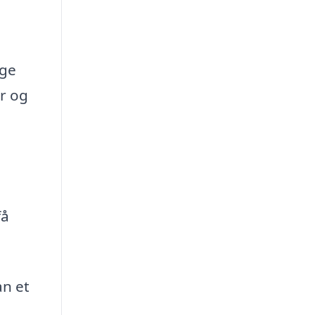
nge
er og
få
an et