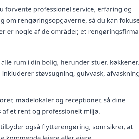
 forvente professionel service, erfaring og
dig om rengøringsopgaverne, så du kan fokus
 Her er nogle af de områder, et rengøringsfirm
lle rum i din bolig, herunder stuer, køkkener
inkluderer støvsugning, gulvvask, afvaskning
rer, mødelokaler og receptioner, så dine
f et rent og professionelt miljø.
ilbyder også flytterengøring, som sikrer, at
 de kommende lejere eller ejere.