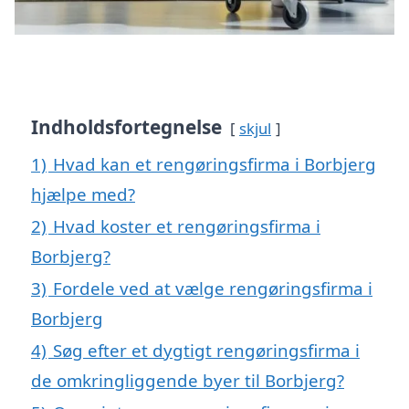
Indholdsfortegnelse
skjul
1)
Hvad kan et rengøringsfirma i Borbjerg
hjælpe med?
2)
Hvad koster et rengøringsfirma i
Borbjerg?
3)
Fordele ved at vælge rengøringsfirma i
Borbjerg
4)
Søg efter et dygtigt rengøringsfirma i
de omkringliggende byer til Borbjerg?