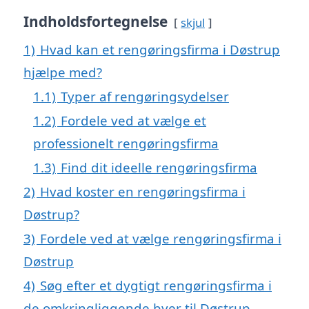
Indholdsfortegnelse
skjul
1)
Hvad kan et rengøringsfirma i Døstrup
hjælpe med?
1.1)
Typer af rengøringsydelser
1.2)
Fordele ved at vælge et
professionelt rengøringsfirma
1.3)
Find dit ideelle rengøringsfirma
2)
Hvad koster en rengøringsfirma i
Døstrup?
3)
Fordele ved at vælge rengøringsfirma i
Døstrup
4)
Søg efter et dygtigt rengøringsfirma i
de omkringliggende byer til Døstrup