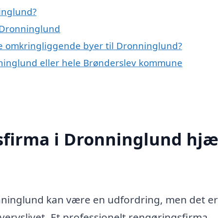
inglund?
i Dronninglund
de omkringliggende byer til Dronninglund?
nninglund eller hele Brønderslev kommune
sfirma i Dronninglund hjæ
onninglund kan være en udfordring, men det er
vervslivet. Et professionelt rengøringsfirma