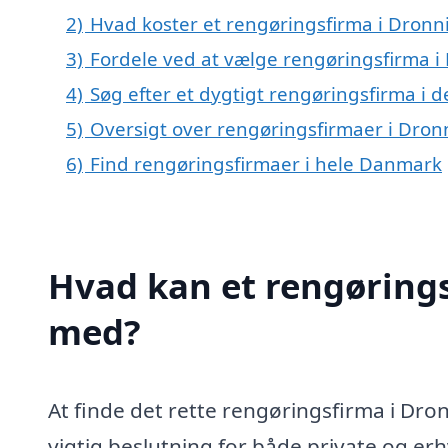
2)
Hvad koster et rengøringsfirma i Dronn
3)
Fordele ved at vælge rengøringsfirma 
4)
Søg efter et dygtigt rengøringsfirma i 
5)
Oversigt over rengøringsfirmaer i Dro
6)
Find rengøringsfirmaer i hele Danmark
Hvad kan et rengøring
med?
At finde det rette rengøringsfirma i Dr
vigtig beslutning for både private og erh