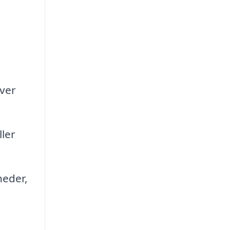
aver
ler
heder,