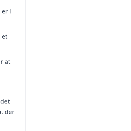
er i
 et
r at
 det
a, der