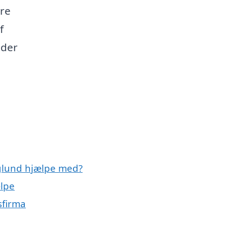
ere
f
 der
glund hjælpe med?
ælpe
sfirma