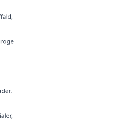
fald,
kroge
ader,
aler,