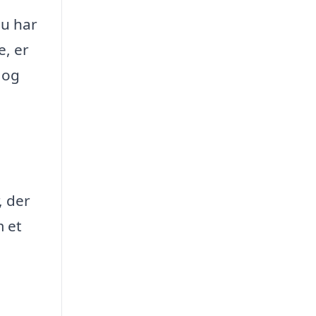
du har
e, er
 og
, der
m et