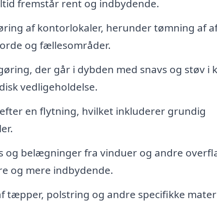
 altid fremstår rent og indbydende.
ring af kontorlokaler, herunder tømning af af
borde og fællesområder.
øring, der går i dybden med snavs og støv i 
odisk vedligeholdelse.
efter en flytning, hvilket inkluderer grundig
er.
s og belægninger fra vinduer og andre overfl
sere og mere indbydende.
 tæpper, polstring og andre specifikke materi