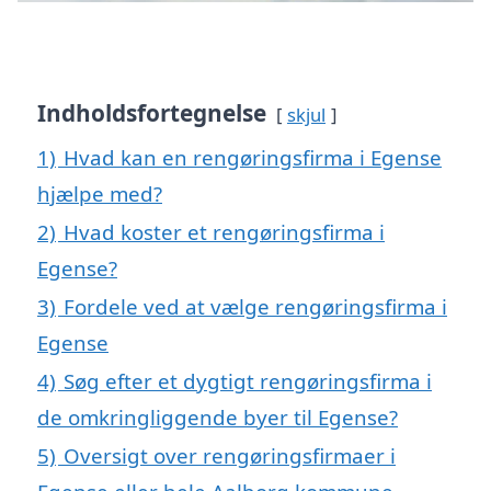
Indholdsfortegnelse
skjul
1)
Hvad kan en rengøringsfirma i Egense
hjælpe med?
2)
Hvad koster et rengøringsfirma i
Egense?
3)
Fordele ved at vælge rengøringsfirma i
Egense
4)
Søg efter et dygtigt rengøringsfirma i
de omkringliggende byer til Egense?
5)
Oversigt over rengøringsfirmaer i