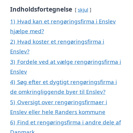
Indholdsfortegnelse
skjul
1)
Hvad kan et rengøringsfirma i Enslev
hjælpe med?
2)
Hvad koster et rengøringsfirma i
Enslev?
3)
Fordele ved at vælge rengøringsfirma i
Enslev
4)
Søg efter et dygtigt rengøringsfirma i
de omkringliggende byer til Enslev?
5)
Oversigt over rengøringsfirmaer i
Enslev eller hele Randers kommune
6)
Find et rengøringsfirma i andre dele af
Danmark