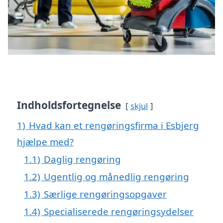
Indholdsfortegnelse
skjul
1)
Hvad kan et rengøringsfirma i Esbjerg
hjælpe med?
1.1)
Daglig rengøring
1.2)
Ugentlig og månedlig rengøring
1.3)
Særlige rengøringsopgaver
1.4)
Specialiserede rengøringsydelser