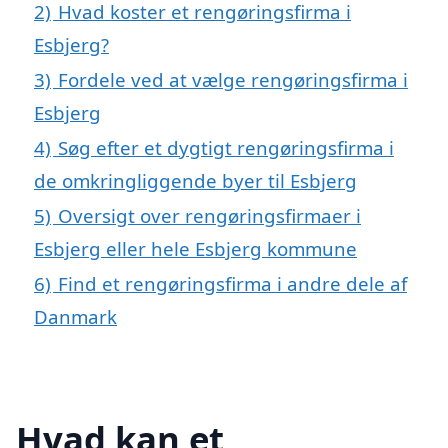
2)
Hvad koster et rengøringsfirma i
Esbjerg?
3)
Fordele ved at vælge rengøringsfirma i
Esbjerg
4)
Søg efter et dygtigt rengøringsfirma i
de omkringliggende byer til Esbjerg
5)
Oversigt over rengøringsfirmaer i
Esbjerg eller hele Esbjerg kommune
6)
Find et rengøringsfirma i andre dele af
Danmark
Hvad kan et