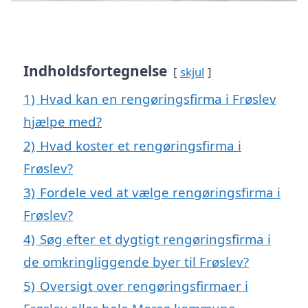
Indholdsfortegnelse
skjul
1)
Hvad kan en rengøringsfirma i Frøslev
hjælpe med?
2)
Hvad koster et rengøringsfirma i
Frøslev?
3)
Fordele ved at vælge rengøringsfirma i
Frøslev?
4)
Søg efter et dygtigt rengøringsfirma i
de omkringliggende byer til Frøslev?
5)
Oversigt over rengøringsfirmaer i