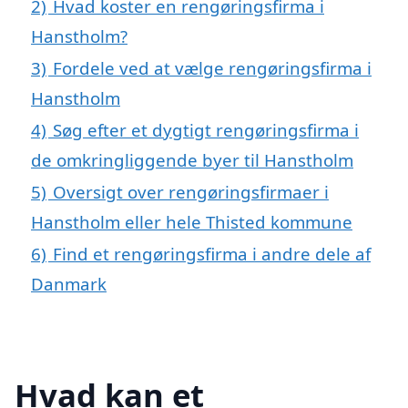
2)
Hvad koster en rengøringsfirma i
Hanstholm?
3)
Fordele ved at vælge rengøringsfirma i
Hanstholm
4)
Søg efter et dygtigt rengøringsfirma i
de omkringliggende byer til Hanstholm
5)
Oversigt over rengøringsfirmaer i
Hanstholm eller hele Thisted kommune
6)
Find et rengøringsfirma i andre dele af
Danmark
Hvad kan et