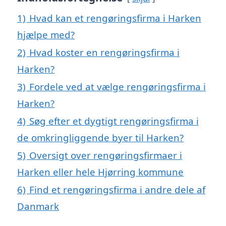
1)
Hvad kan et rengøringsfirma i Harken
hjælpe med?
2)
Hvad koster en rengøringsfirma i
Harken?
3)
Fordele ved at vælge rengøringsfirma i
Harken?
4)
Søg efter et dygtigt rengøringsfirma i
de omkringliggende byer til Harken?
5)
Oversigt over rengøringsfirmaer i
Harken eller hele Hjørring kommune
6)
Find et rengøringsfirma i andre dele af
Danmark