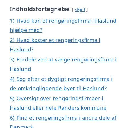
Indholdsfortegnelse
skjul
1)
Hvad kan et rengøringsfirma i Haslund
hjælpe med?
2)
Hvad koster et rengøringsfirma i
Haslund?
3)
Fordele ved at vælge rengøringsfirma i
Haslund
4)
Søg efter et dygtigt rengøringsfirma i
de omkringliggende byer til Haslund?
5)
Oversigt over rengøringsfirmaer i
Haslund eller hele Randers kommune
6)
Find et rengøringsfirma i andre dele af
Danmark