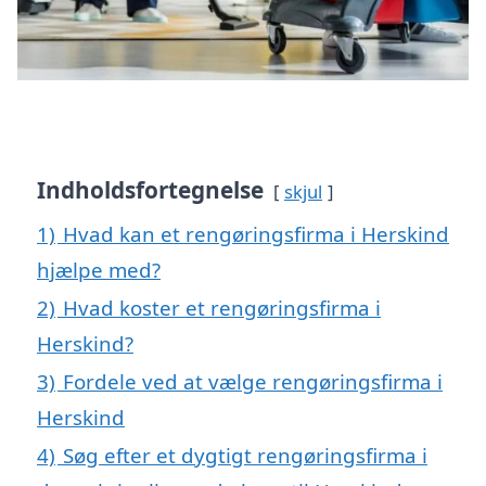
Indholdsfortegnelse
skjul
1)
Hvad kan et rengøringsfirma i Herskind
hjælpe med?
2)
Hvad koster et rengøringsfirma i
Herskind?
3)
Fordele ved at vælge rengøringsfirma i
Herskind
4)
Søg efter et dygtigt rengøringsfirma i