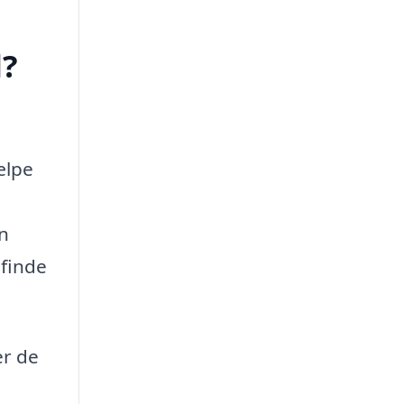
d?
ælpe
en
 finde
er de