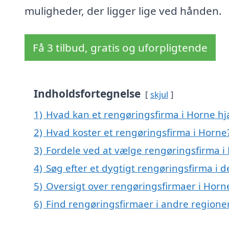
muligheder, der ligger lige ved hånden.
Få 3 tilbud, gratis og uforpligtende
Indholdsfortegnelse
skjul
1)
Hvad kan et rengøringsfirma i Horne h
2)
Hvad koster et rengøringsfirma i Horne
3)
Fordele ved at vælge rengøringsfirma i
4)
Søg efter et dygtigt rengøringsfirma i 
5)
Oversigt over rengøringsfirmaer i Hor
6)
Find rengøringsfirmaer i andre region