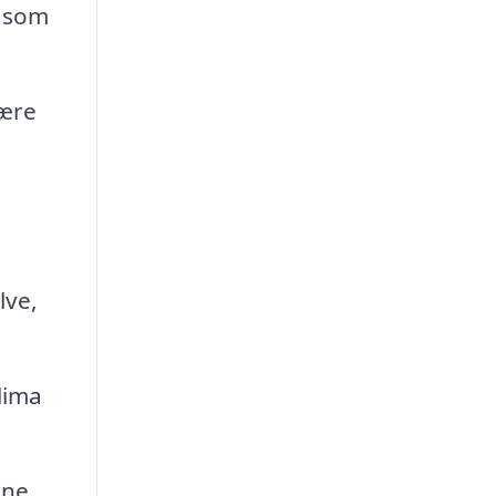
r som
være
lve,
lima
ine