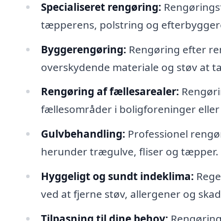
Specialiseret rengøring:
Rengøringsf
tæpperens, polstring og efterbygger
Byggerengøring:
Rengøring efter re
overskydende materiale og støv at ta
Rengøring af fællesarealer:
Rengøri
fællesområder i boligforeninger ell
Gulvbehandling:
Professionel rengør
herunder trægulve, fliser og tæpper.
Hyggeligt og sundt indeklima:
Regel
ved at fjerne støv, allergener og ska
Tilpasning til dine behov:
Rengørings