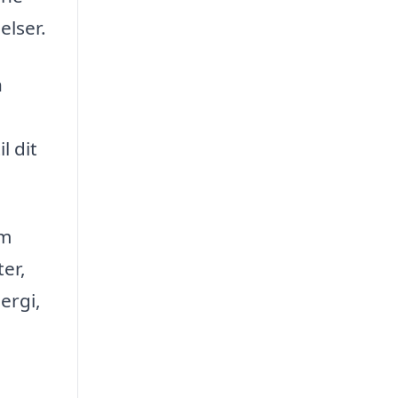
elser.
n
l dit
om
ter,
ergi,