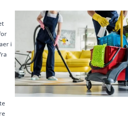
et
for
aer i
fra
te
re