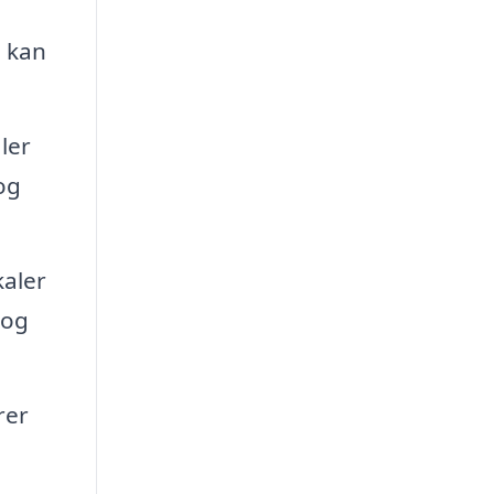
e kan
ler
og
kaler
 og
rer