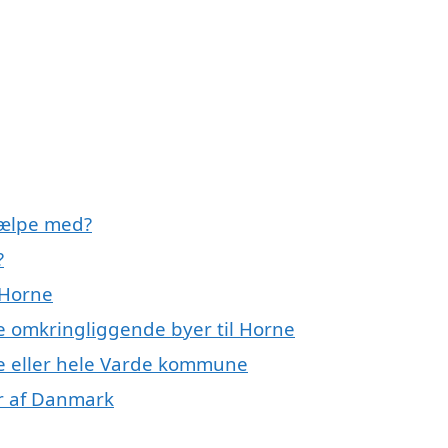
jælpe med?
?
 Horne
de omkringliggende byer til Horne
ne eller hele Varde kommune
er af Danmark