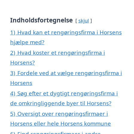
Indholdsfortegnelse
skjul
1)
Hvad kan et rengøringsfirma i Horsens
hjælpe med?
2)
Hvad koster et rengøringsfirma i
Horsens?
3)
Fordele ved at vælge rengøringsfirma i
Horsens
4)
Søg efter et dygtigt rengøringsfirma i
de omkringliggende byer til Horsens?
5)
Oversigt over rengøringsfirmaer i
Horsens eller hele Horsens kommune
6)
Find rengøringsfirmaer i andre