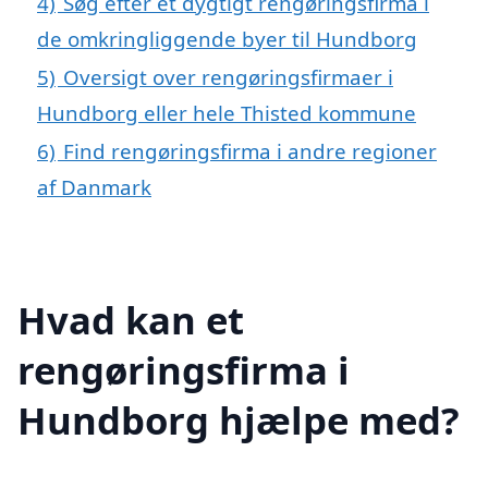
4)
Søg efter et dygtigt rengøringsfirma i
de omkringliggende byer til Hundborg
5)
Oversigt over rengøringsfirmaer i
Hundborg eller hele Thisted kommune
6)
Find rengøringsfirma i andre regioner
af Danmark
Hvad kan et
rengøringsfirma i
Hundborg hjælpe med?