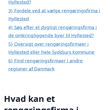
Hyllested?
3)
Fordele ved at vælge rengøringsfirma i
Hyllested
4)
Søg efter et dygtigt rengøringsfirma i
de omkringliggende byer til Hyllested?
5)
Oversigt over rengøringsfirmaer i
Hyllested eller hele Syddjurs kommune
6)
Find rengøringsfirmaer i andre
regioner af Danmark
Hvad kan et
rengøringsfirma i