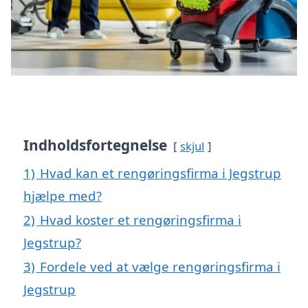
Indholdsfortegnelse
skjul
1)
Hvad kan et rengøringsfirma i Jegstrup
hjælpe med?
2)
Hvad koster et rengøringsfirma i
Jegstrup?
3)
Fordele ved at vælge rengøringsfirma i
Jegstrup