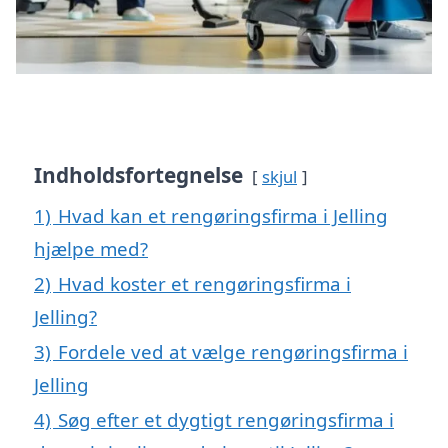
Indholdsfortegnelse
skjul
1)
Hvad kan et rengøringsfirma i Jelling
hjælpe med?
2)
Hvad koster et rengøringsfirma i
Jelling?
3)
Fordele ved at vælge rengøringsfirma i
Jelling
4)
Søg efter et dygtigt rengøringsfirma i