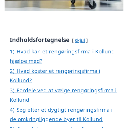
Indholdsfortegnelse
skjul
1)
Hvad kan et rengøringsfirma i Kollund
hjælpe med?
2)
Hvad koster et rengøringsfirma i
Kollund?
3)
Fordele ved at vælge rengøringsfirma i
Kollund
4)
Søg efter et dygtigt rengøringsfirma i
de omkringliggende byer til Kollund