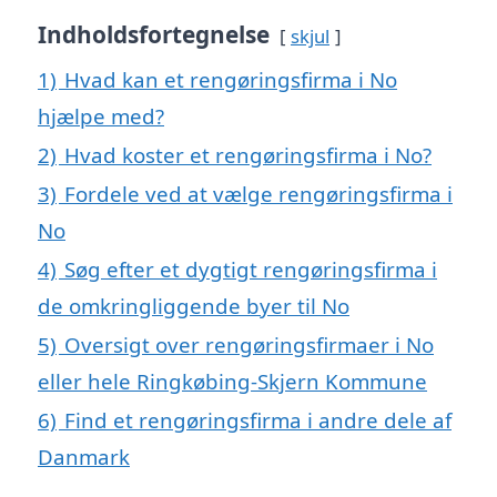
Indholdsfortegnelse
skjul
1)
Hvad kan et rengøringsfirma i No
hjælpe med?
2)
Hvad koster et rengøringsfirma i No?
3)
Fordele ved at vælge rengøringsfirma i
No
4)
Søg efter et dygtigt rengøringsfirma i
de omkringliggende byer til No
5)
Oversigt over rengøringsfirmaer i No
eller hele Ringkøbing-Skjern Kommune
6)
Find et rengøringsfirma i andre dele af
Danmark