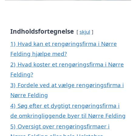
Indholdsfortegnelse
skjul
1)
Hvad kan et rengøringsfirma i Nørre
Felding hjælpe med?
2)
Hvad koster et rengøringsfirma i Nørre
Felding?
3)
Fordele ved at vælge rengøringsfirma i
Nørre Felding
4)
Søg efter et dygtigt rengøringsfirma i
de omkringliggende byer til Nørre Felding
5)
Oversigt over rengøringsfirmaer i