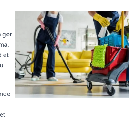
m gør
rma,
d et
du
ende
 et