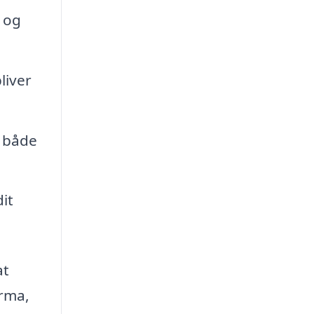
g og
liver
 både
it
at
irma,