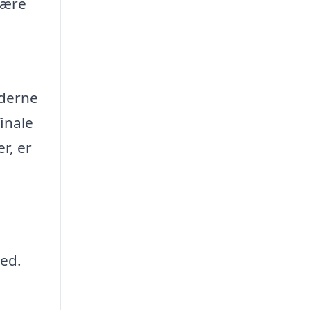
være
jderne
inale
r, er
hed.