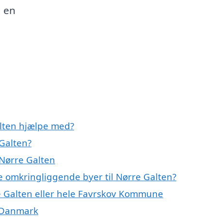
d en
alten hjælpe med?
 Galten?
 Nørre Galten
de omkringliggende byer til Nørre Galten?
e Galten eller hele Favrskov Kommune
f Danmark