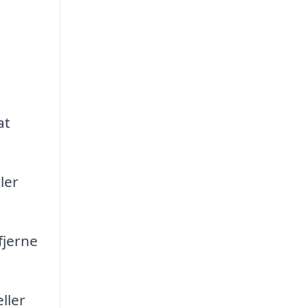
at
ler
fjerne
ller