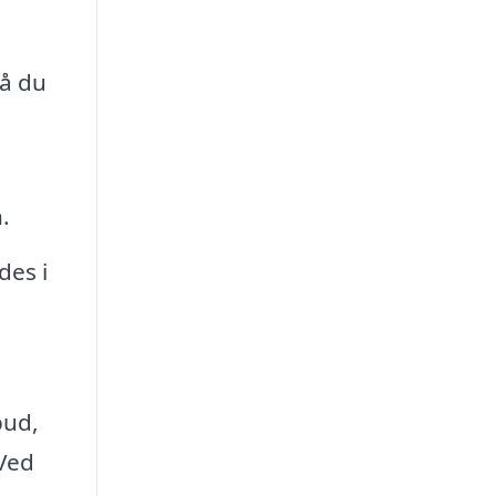
så du
.
des i
bud,
 Ved