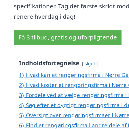
specifikationer. Tag det første skridt mo
renere hverdag i dag!
Få 3 tilbud, gratis og uforpligtende
Indholdsfortegnelse
skjul
1)
Hvad kan et rengøringsfirma i Nørre G
2)
Hvad koster et rengøringsfirma i Nørre
3)
Fordele ved at vælge rengøringsfirma i
4)
Søg efter et dygtigt rengøringsfirma i 
5)
Oversigt over rengøringsfirmaer i Nørr
6)
Find et rengøringsfirma i andre dele a