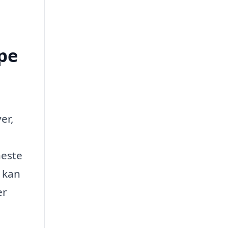
pe
er,
neste
r kan
er