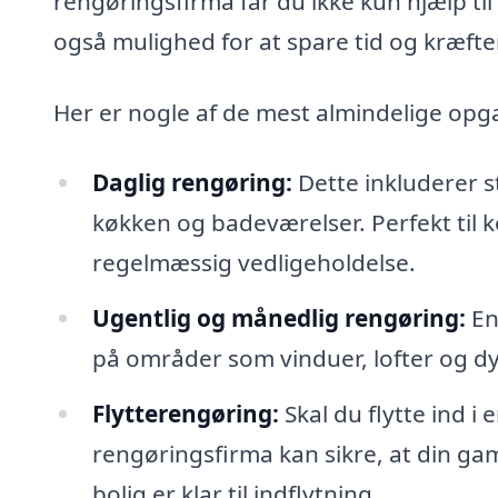
rengøringsfirma får du ikke kun hjælp t
også mulighed for at spare tid og kræfte
Her er nogle af de mest almindelige opg
Daglig rengøring:
Dette inkluderer s
køkken og badeværelser. Perfekt til 
regelmæssig vedligeholdelse.
Ugentlig og månedlig rengøring:
En
på områder som vinduer, lofter og d
Flytterengøring:
Skal du flytte ind i 
rengøringsfirma kan sikre, at din gaml
bolig er klar til indflytning.