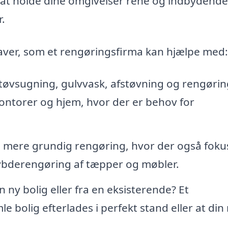
il at holde dine omgivelser rene og indbydend
r.
aver, som et rengøringsfirma kan hjælpe med:
tøvsugning, gulvvask, afstøvning og rengørin
kontorer og hjem, hvor der er behov for
 mere grundig rengøring, hvor der også foku
ybderengøring af tæpper og møbler.
en ny bolig eller fra en eksisterende? Et
e bolig efterlades i perfekt stand eller at din