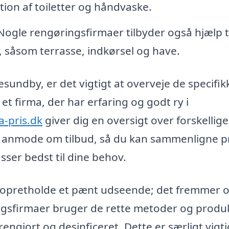
tion af toiletter og håndvaske.
ogle rengøringsfirmaer tilbyder også hjælp ti
 såsom terrasse, indkørsel og have.
sundby, er det vigtigt at overveje de specifik
et firma, der har erfaring og godt ry i
a-pris.dk
giver dig en oversigt over forskellige
t anmode om tilbud, så du kan sammenligne p
sser bedst til dine behov.
t opretholde et pænt udseende; det fremmer 
ingsfirmaer bruger de rette metoder og produ
 rengjort og desinficeret. Dette er særligt vigtig