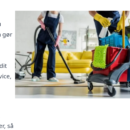
u
m gør
dit
vice,
t
er, så