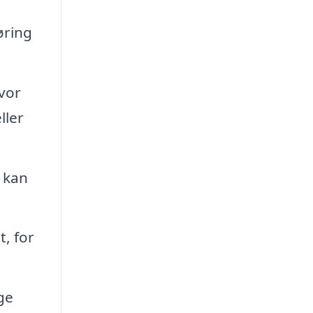
øring
vor
ller
a kan
, for
ge