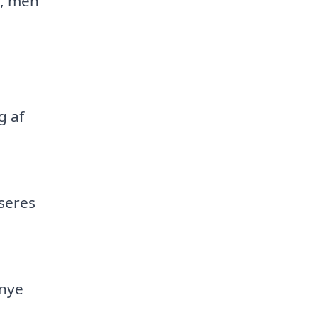
e, men
g af
seres
 nye