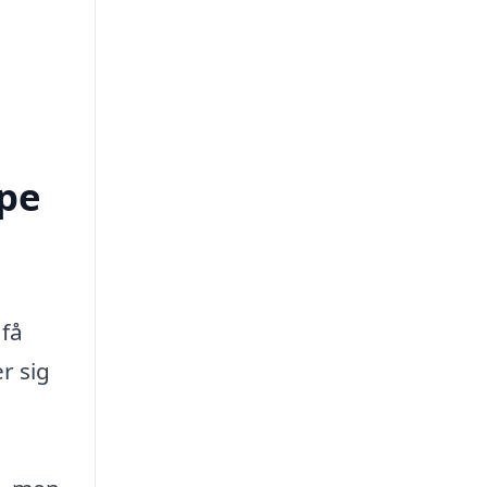
lpe
 få
r sig