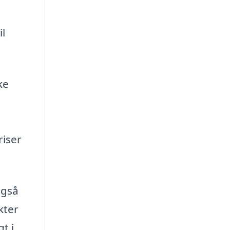
l
ke
riser
også
kter
t i