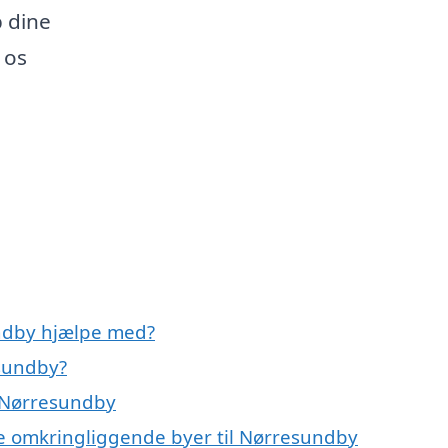
p dine
 os
undby hjælpe med?
esundby?
i Nørresundby
de omkringliggende byer til Nørresundby