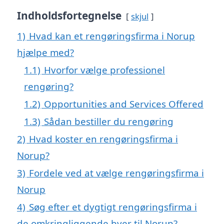
Indholdsfortegnelse
skjul
1)
Hvad kan et rengøringsfirma i Norup
hjælpe med?
1.1)
Hvorfor vælge professionel
rengøring?
1.2)
Opportunities and Services Offered
1.3)
Sådan bestiller du rengøring
2)
Hvad koster en rengøringsfirma i
Norup?
3)
Fordele ved at vælge rengøringsfirma i
Norup
4)
Søg efter et dygtigt rengøringsfirma i
de omkringliggende byer til Norup?