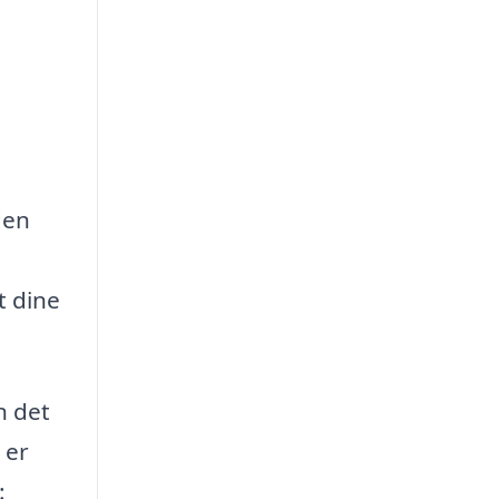
den
t dine
n det
 er
: