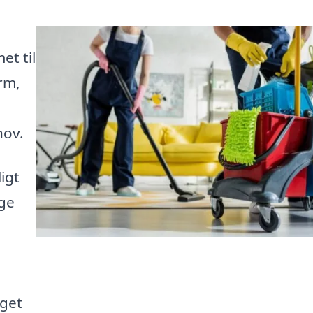
et til
orm,
hov.
ligt
ge
oget