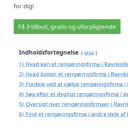
for dig!
Få 3 tilbud, gratis og uforpligtende
Indholdsfortegnelse
skjul
1)
Hvad kan et rengøringsfirma i Ravnkil
2)
Hvad koster et rengøringsfirma i Ravnki
3)
Fordele ved at vælge rengøringsfirma i
4)
Søg efter et dygtigt rengøringsfirma i 
5)
Oversigt over rengøringsfirmaer i Ravn
6)
Find et rengøringsfirma i andre dele a