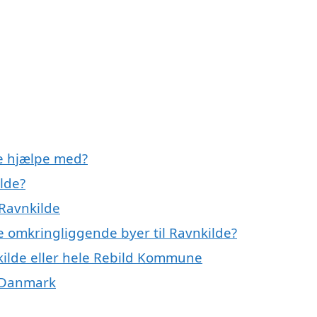
de hjælpe med?
lde?
 Ravnkilde
de omkringliggende byer til Ravnkilde?
kilde eller hele Rebild Kommune
f Danmark