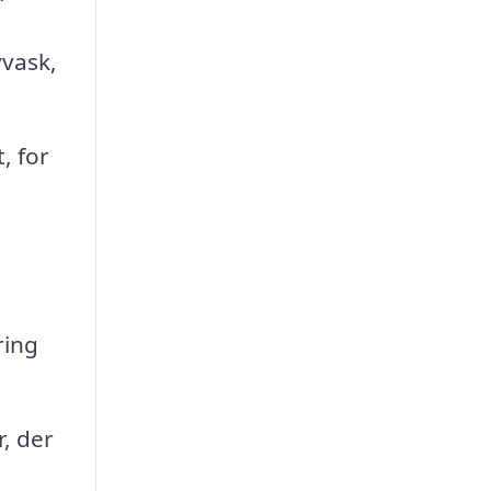
vask,
, for
ring
, der