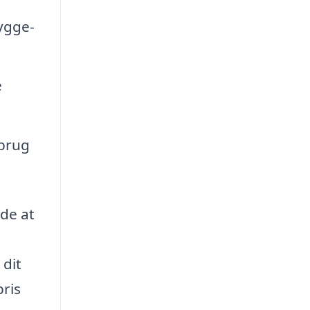
bygge-
e
 brug
nde at
 dit
pris