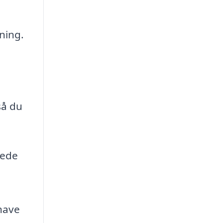
tning.
å
så du
yede
e
 have