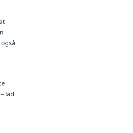
at
in
n også
te
 – lad