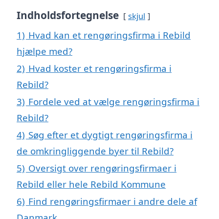
Indholdsfortegnelse
skjul
1)
Hvad kan et rengøringsfirma i Rebild
hjælpe med?
2)
Hvad koster et rengøringsfirma i
Rebild?
3)
Fordele ved at vælge rengøringsfirma i
Rebild?
4)
Søg efter et dygtigt rengøringsfirma i
de omkringliggende byer til Rebild?
5)
Oversigt over rengøringsfirmaer i
Rebild eller hele Rebild Kommune
6)
Find rengøringsfirmaer i andre dele af
Danmark