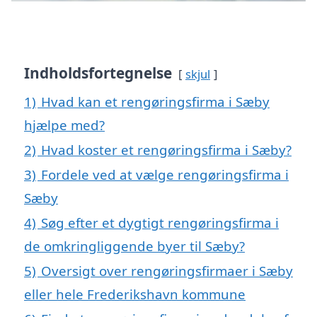
Indholdsfortegnelse
skjul
1)
Hvad kan et rengøringsfirma i Sæby
hjælpe med?
2)
Hvad koster et rengøringsfirma i Sæby?
3)
Fordele ved at vælge rengøringsfirma i
Sæby
4)
Søg efter et dygtigt rengøringsfirma i
de omkringliggende byer til Sæby?
5)
Oversigt over rengøringsfirmaer i Sæby
eller hele Frederikshavn kommune