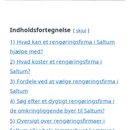
Indholdsfortegnelse
skjul
1)
Hvad kan et rengøringsfirma i Saltum
hjælpe med?
2)
Hvad koster et rengøringsfirma i
Saltum?
3)
Fordele ved at vælge rengøringsfirma i
Saltum
4)
Søg efter et dygtigt rengøringsfirma i
de omkringliggende byer til Saltum?
5)
Oversigt over rengøringsfirmaer i