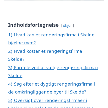
Indholdsfortegnelse
skjul
1)
Hvad kan et rengøringsfirma i Skelde
hjælpe med?
2)
Hvad koster et rengøringsfirma i
Skelde?
3)
Fordele ved at vælge rengøringsfirma i
Skelde
4)
Søg efter et dygtigt rengøringsfirma i
de omkringliggende byer til Skelde?
5)
Oversigt over rengøringsfirmaer i