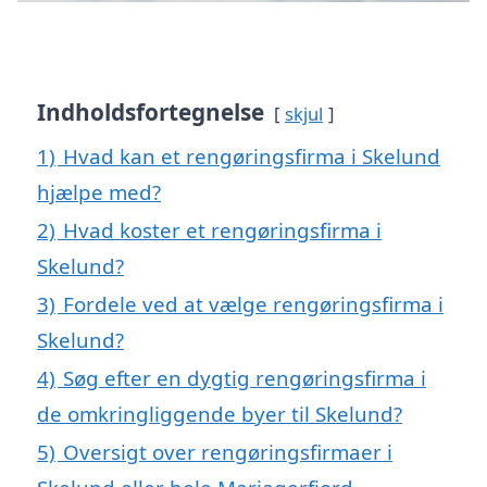
Indholdsfortegnelse
skjul
1)
Hvad kan et rengøringsfirma i Skelund
hjælpe med?
2)
Hvad koster et rengøringsfirma i
Skelund?
3)
Fordele ved at vælge rengøringsfirma i
Skelund?
4)
Søg efter en dygtig rengøringsfirma i
de omkringliggende byer til Skelund?
5)
Oversigt over rengøringsfirmaer i