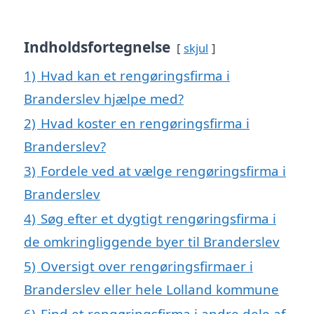
Indholdsfortegnelse
skjul
1)
Hvad kan et rengøringsfirma i
Branderslev hjælpe med?
2)
Hvad koster en rengøringsfirma i
Branderslev?
3)
Fordele ved at vælge rengøringsfirma i
Branderslev
4)
Søg efter et dygtigt rengøringsfirma i
de omkringliggende byer til Branderslev
5)
Oversigt over rengøringsfirmaer i
Branderslev eller hele Lolland kommune
6)
Find et rengøringsfirma i andre dele af