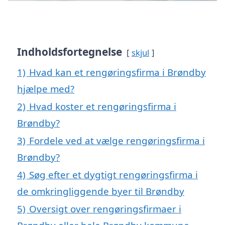
Indholdsfortegnelse
skjul
1)
Hvad kan et rengøringsfirma i Brøndby
hjælpe med?
2)
Hvad koster et rengøringsfirma i
Brøndby?
3)
Fordele ved at vælge rengøringsfirma i
Brøndby?
4)
Søg efter et dygtigt rengøringsfirma i
de omkringliggende byer til Brøndby
5)
Oversigt over rengøringsfirmaer i