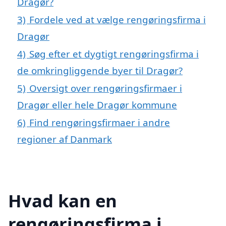
Dragør?
3)
Fordele ved at vælge rengøringsfirma i
Dragør
4)
Søg efter et dygtigt rengøringsfirma i
de omkringliggende byer til Dragør?
5)
Oversigt over rengøringsfirmaer i
Dragør eller hele Dragør kommune
6)
Find rengøringsfirmaer i andre
regioner af Danmark
Hvad kan en
rengøringsfirma i